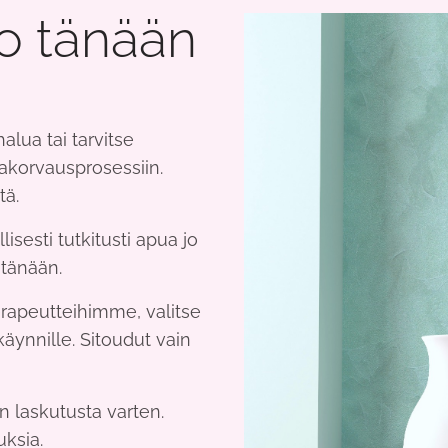
jo tänään
alua tai tarvitse
lakorvausprosessiin.
tä.
sesti tutkitusti apua jo
 tänään.
erapeutteihimme, valitse
käynnille. Sitoudut vain
n laskutusta varten.
uksia.