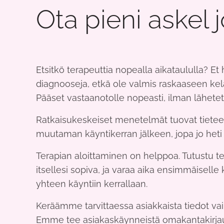
Ota pieni askel 
Etsitkö terapeuttia nopealla aikataululla? Et h
diagnooseja, etkä ole valmis raskaaseen ke
Pääset vastaanotolle nopeasti, ilman lähetet
Ratkaisukeskeiset menetelmät tuovat tieteelli
muutaman käyntikerran jälkeen, jopa jo heti
Terapian aloittaminen on helppoa. Tutustu t
itsellesi sopiva, ja varaa aika ensimmäiselle 
yhteen käyntiin kerrallaan.
Keräämme tarvittaessa asiakkaista tiedot vai
Emme tee asiakaskäynneistä omakantakirja